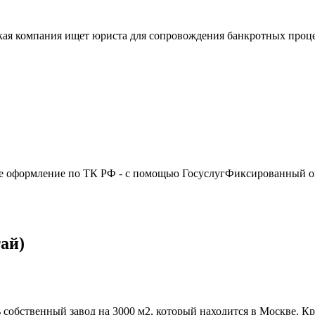
я компания ищет юриста для сопровождения банкротных процед
 оформление по ТК РФ - с помощью ГосуслугФиксированный окл
ай)
бственный завод на 3000 м2, который находится в Москве. Кр